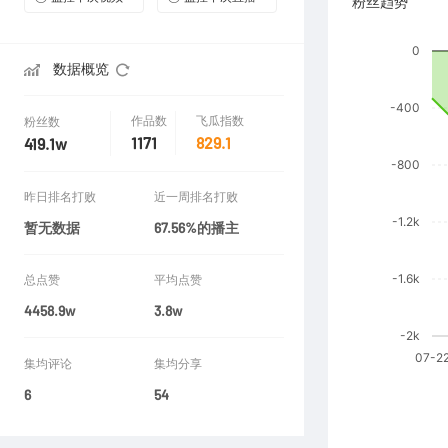
粉丝趋势
数据概览
作品数
飞瓜指数
粉丝数
1171
829.1
419.1w
昨日排名打败
近一周排名打败
暂无数据
67.56%的播主
总点赞
平均点赞
4458.9w
3.8w
集均评论
集均分享
6
54