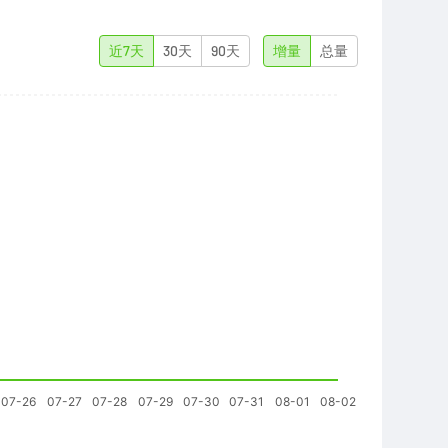
近7天
30天
90天
增量
总量