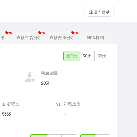
注册 / 登录
New
New
New
记录
直播带货分析
直播数据分析
MCN机构
近7天
30天
90天
粉丝增量
2851
新增转发
新增直播
5363
--