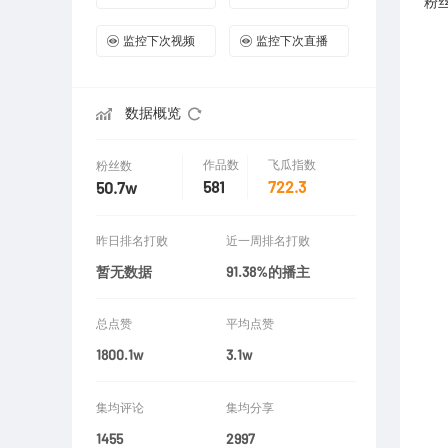
粉
监控下次视频
监控下次直播
数据概览
作品数
飞瓜指数
粉丝数
581
722.3
50.7w
昨日排名打败
近一周排名打败
暂无数据
91.38%的播主
总点赞
平均点赞
1800.1w
3.1w
集均评论
集均分享
1455
2997