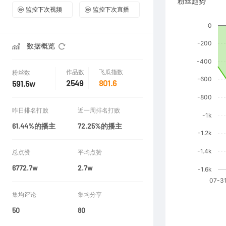
粉丝趋势
监控下次视频
监控下次直播
数据概览
作品数
飞瓜指数
粉丝数
2549
801.6
591.5w
昨日排名打败
近一周排名打败
61.44%的播主
72.25%的播主
总点赞
平均点赞
6772.7w
2.7w
集均评论
集均分享
50
80