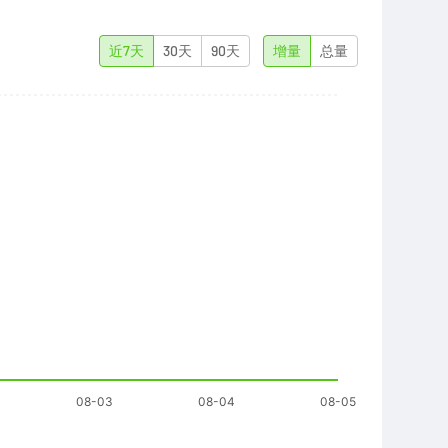
近7天
30天
90天
增量
总量