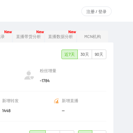
注册 / 登录
New
New
New
记录
直播带货分析
直播数据分析
MCN机构
近7天
30天
90天
粉丝增量
-1784
新增转发
新增直播
1448
--