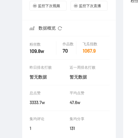
粉
监控下次视频
监控下次直播
数据概览
作品数
飞瓜指数
粉丝数
70
1067.9
109.8w
昨日排名打败
近一周排名打败
暂无数据
暂无数据
总点赞
平均点赞
3333.7w
47.6w
集均评论
集均分享
1
131