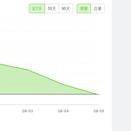
近7天
30天
90天
增量
总量