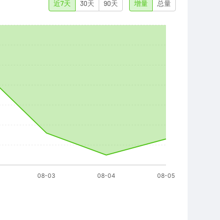
近7天
30天
90天
增量
总量