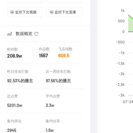
监控下次视频
监控下次直播
数据概览
作品数
飞瓜指数
粉丝数
1557
808.5
208.9w
昨日排名打败
近一周排名打败
92.53%的播主
97.56%的播主
总点赞
平均点赞
5201.0w
3.3w
集均评论
集均分享
2945
1.5w