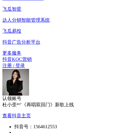
飞瓜智星
达人分销智能管理系统
飞瓜易投
抖音广告分析平台
更多服务
抖音KOC营销
注册 / 登录
认领账号
杜小歪⁴¹⁷《再唱双回门》新歌上线
查看抖音主页
抖音号：
1564612553