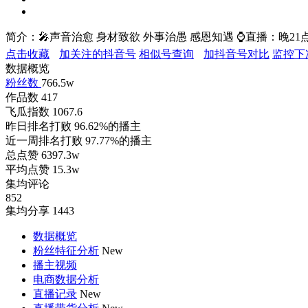
简介：
🎤声音治愈 身材致欲 外事治愚 感恩知遇 ⌚️直播：晚21点 招
点击收藏
加关注的抖音号
相似号查询
加抖音号对比
监控下
数据概览
粉丝数
766.5w
作品数
417
飞瓜指数
1067.6
昨日排名打败
96.62%的播主
近一周排名打败
97.77%的播主
总点赞
6397.3w
平均点赞
15.3w
集均评论
852
集均分享
1443
数据概览
粉丝特征分析
New
播主视频
电商数据分析
直播记录
New