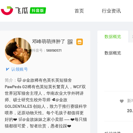
首页
行业资讯
数据概览
邓峰萌萌摔肿了
抖音号：
569190571
数据概览
认领账号
简介：
🐱 @金故稀有色英长英短猫舍
PawPeds G2稀有色英短英长繁育人，WCF双
世界冠军猫舍主理人，华南农业大学外聘讲
师、硕士研究生校外导师 🥩@金故
新
GOLDENTALES 创始人，致力于推行赛级科学
20
喂养，还原动物天性。每个毛孩子都值得更
好的❤️ 🛒@金故妹妹之家小卖部 —— ❤️每只猫
猫都很可爱，智者欣赏，愚者拉踩❤️