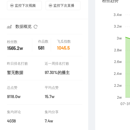
粉丝趋势
监控下次视频
监控下次直播
数据概览
作品数
飞瓜指数
粉丝数
581
1045.5
1565.2w
昨日排名打败
近一周排名打败
暂无数据
97.30%的播主
总点赞
平均点赞
9118.0w
15.7w
集均评论
集均分享
4038
7.4w