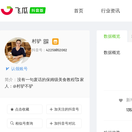
首页
行业资讯
数据概览
村驴
抖音号：
42259852062
数据概览
认领账号
简介：
没有一句废话的保姆级美食教程🥰 家
人：@村驴不驴
新
点击收藏
加关注的抖音号
135
相似号查询
加抖音号对比