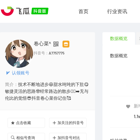
首页
行业资讯
数据概览
卷心菜^
抖音号：
A7757775
数据概览
认领账号
简介：
技术不断地进步😆甜水吨吨的下肚😋
敏捷灵活的思路🤓经常路边的散步🚶‍♀️‍➡️无与
伦比的觉悟😎抖音卷心菜你记住🥰
新
1.1
点击收藏
加关注的抖音号
相似号查询
加抖音号对比