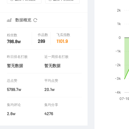
数据概览
作品数
飞瓜指数
粉丝数
289
1101.9
786.8w
昨日排名打败
近一周排名打败
暂无数据
暂无数据
总点赞
平均点赞
5799.7w
20.1w
集均评论
集均分享
2.6w
4276