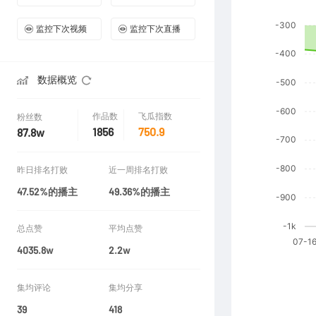
监控下次视频
监控下次直播
数据概览
作品数
飞瓜指数
粉丝数
1856
750.9
87.8w
昨日排名打败
近一周排名打败
47.52%的播主
49.36%的播主
总点赞
平均点赞
4035.8w
2.2w
集均评论
集均分享
39
418