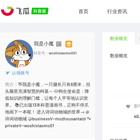
首页
行业资讯
数据概览
我是小魔
抖音号：
woshixiaomo001
数据概览
认领账号
简介：
👋我是小魔，一只腿长只有8厘米，但
头脑里充满智慧的柯基～ 🐶狗生使命是：降
低知识的理解门槛，让每个人平等地认识世
界。 📚已出版13本科普漫画书，正狗不停爪
新
地画下一本呢！ 进入诗词动物城的世界→ @
40
诗词动物城 🤝businessV--mozhousantaizi 🐾
privateV--woshixiaomo01