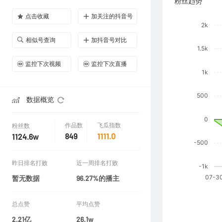
粉丝趋势
点击收藏
加关注的抖音号
相似号查询
加抖音号对比
监控下次视频
监控下次直播
数据概览
作品数
飞瓜指数
粉丝数
849
1111.0
1124.6w
昨日排名打败
近一周排名打败
暂无数据
96.27%的播主
总点赞
平均点赞
2.21亿
26.1w