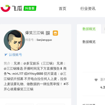
首页
行业资讯
数据概览
爆笑三江锅
抖音号：
Sanjiangguo
数据概览
认领账号
简介：
兄弟：@多宝娱乐（三江锅） 兄弟：
@三江锅臻选 开播时间见下方直播预告⬇ 商
务🛰: mirL117 或HYHcy6666 切片渠道：@三
江锅切片招募 不开电台拉任何人上麦，拉你
新
上麦说要礼物、做数据的一律拉黑举报！ #不
4.
开心就看爆笑三江锅