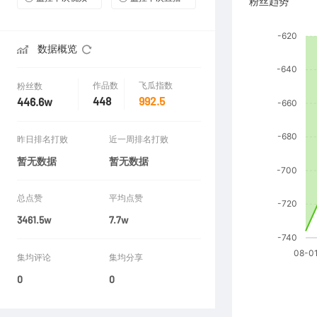
粉丝趋势
数据概览
作品数
飞瓜指数
粉丝数
448
992.5
446.6w
昨日排名打败
近一周排名打败
暂无数据
暂无数据
总点赞
平均点赞
3461.5w
7.7w
集均评论
集均分享
0
0