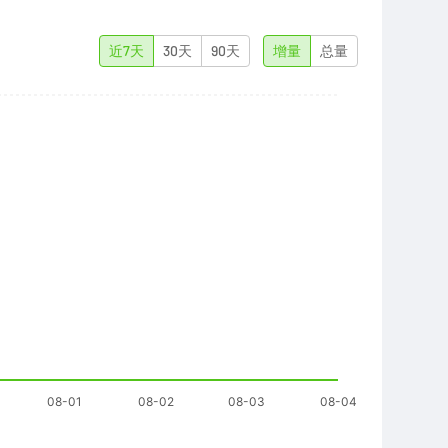
近7天
30天
90天
增量
总量