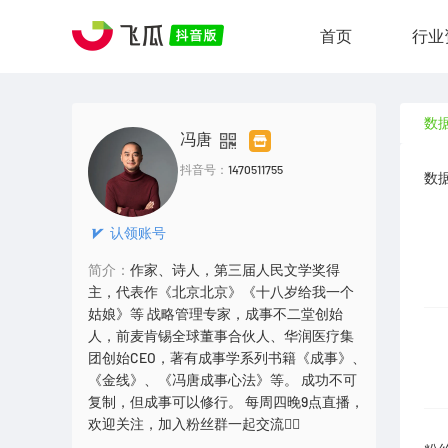
首页
行业
数
冯唐
抖音号：
1470511755
数
认领账号
简介：
作家、诗人，第三届人民文学奖得
主，代表作《北京北京》《十八岁给我一个
姑娘》等 战略管理专家，成事不二堂创始
人，前麦肯锡全球董事合伙人、华润医疗集
团创始CEO，著有成事学系列书籍《成事》、
《金线》、《冯唐成事心法》等。 成功不可
复制，但成事可以修行。 每周四晚9点直播，
欢迎关注，加入粉丝群一起交流👇🏻