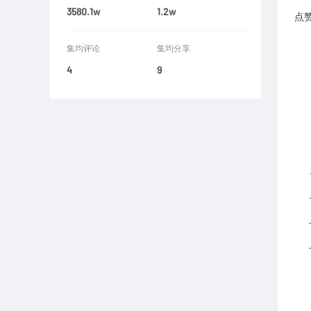
3580.1w
1.2w
点
集均评论
集均分享
4
9