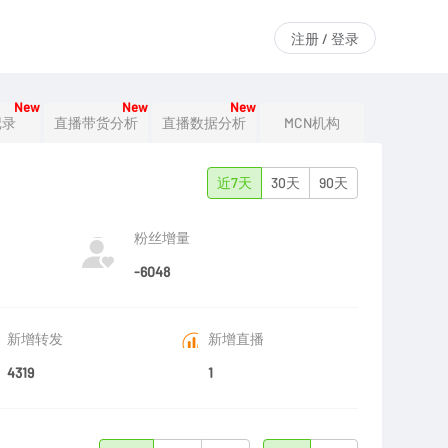
注册 / 登录
New
New
New
记录
直播带货分析
直播数据分析
MCN机构
近7天
30天
90天
粉丝增量
-6048
新增转发
新增直播
4319
1