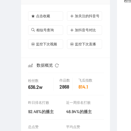
粉
点击收藏
加关注的抖音号
相似号查询
加抖音号对比
监控下次视频
监控下次直播
数据概览
作品数
飞瓜指数
粉丝数
2868
814.1
636.2w
昨日排名打败
近一周排名打败
92.48%的播主
48.94%的播主
总点赞
平均点赞