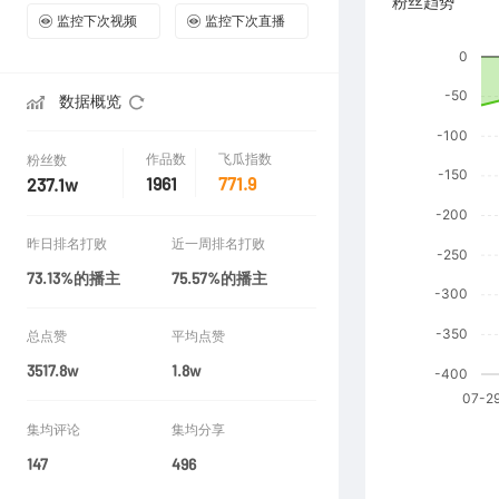
粉丝趋势
监控下次视频
监控下次直播
数据概览
作品数
飞瓜指数
粉丝数
1961
771.9
237.1w
昨日排名打败
近一周排名打败
73.13%的播主
75.57%的播主
总点赞
平均点赞
3517.8w
1.8w
集均评论
集均分享
147
496