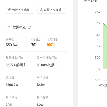
粉丝趋势
监控下次视频
监控下次直播
数据概览
作品数
飞瓜指数
粉丝数
791
997.1
530.6w
昨日排名打败
近一周排名打败
98.77%的播主
99.00%的播主
总点赞
平均点赞
9608.2w
12.1w
集均评论
集均分享
2991
1.2w