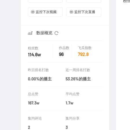
粉
监控下次视频
监控下次直播
数据概览
作品数
飞瓜指数
粉丝数
96
792.8
114.6w
昨日排名打败
近一周排名打败
0.00%的播主
53.26%的播主
总点赞
平均点赞
167.3w
1.7w
集均评论
集均分享
2
3