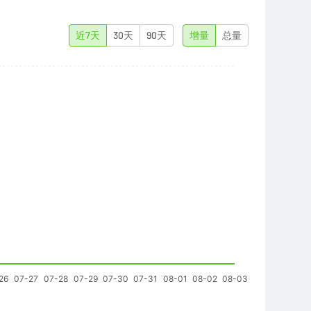
近7天
30天
90天
增量
总量