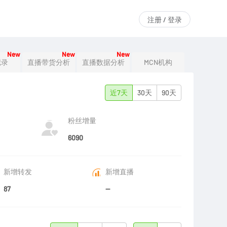
注册 / 登录
New
New
New
记录
直播带货分析
直播数据分析
MCN机构
近7天
30天
90天
粉丝增量
6090
新增转发
新增直播
87
--