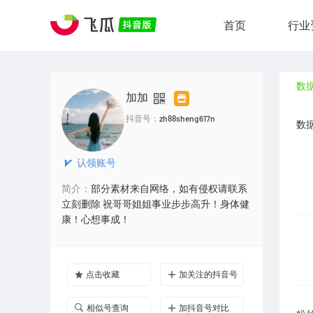
首页
行业
数
加加
抖音号：
zh88sheng617n
数
认领账号
简介：
部分素材来自网络，如有侵权请联系
立刻删除 祝哥哥姐姐事业步步高升！身体健
康！心想事成！
点击收藏
加关注的抖音号
相似号查询
加抖音号对比