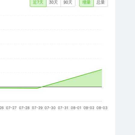
近7天
30天
90天
增量
总量