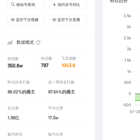
粉丝趋势
相似号查询
加抖音号对比
监控下次视频
监控下次直播
数据概览
作品数
飞瓜指数
粉丝数
797
1043.6
350.6w
昨日排名打败
近一周排名打败
98.02%的播主
97.54%的播主
总点赞
平均点赞
1.38亿
17.3w
集均评论
集均分享