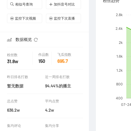
粉丝趋势
相似号查询
加抖音号对比
监控下次视频
监控下次直播
数据概览
作品数
飞瓜指数
粉丝数
150
695.7
31.8w
昨日排名打败
近一周排名打败
暂无数据
94.44%的播主
总点赞
平均点赞
636.2w
4.2w
集均评论
集均分享