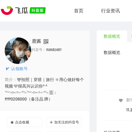
首页
行业资讯
数据概览
鹿酱
抖音号：
159582687
数据概览
认领账号
简介：
🦌拍照｜穿搭｜旅行 🔆用心做好每个
视频 🩵很高兴认识你^ ^
𓆝𓆟𓆜𓆞𓆝𓆟𓆜𓆞 🈴：
ffff0206000（备注品 牌）
新
11.
点击收藏
加关注的抖音号