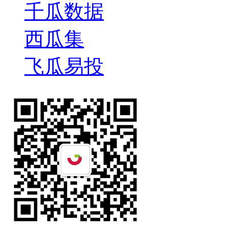
千瓜数据
西瓜集
飞瓜易投