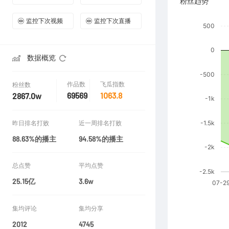
粉丝趋势
监控下次视频
监控下次直播
数据概览
作品数
飞瓜指数
粉丝数
69569
1063.8
2867.0w
昨日排名打败
近一周排名打败
88.63%的播主
94.58%的播主
总点赞
平均点赞
25.15亿
3.6w
集均评论
集均分享
2012
4745