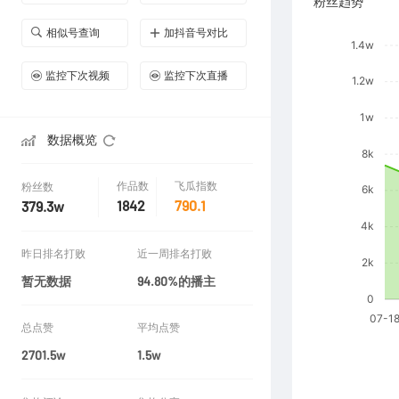
粉丝趋势
相似号查询
加抖音号对比
监控下次视频
监控下次直播
数据概览
作品数
飞瓜指数
粉丝数
1842
790.1
379.3w
昨日排名打败
近一周排名打败
暂无数据
94.80%的播主
总点赞
平均点赞
2701.5w
1.5w