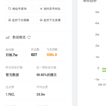
粉丝趋势
相似号查询
加抖音号对比
监控下次视频
监控下次直播
数据概览
作品数
飞瓜指数
粉丝数
607
1094.8
1116.7w
昨日排名打败
近一周排名打败
暂无数据
98.66%的播主
总点赞
平均点赞
1.76亿
28.9w