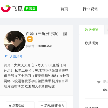
首页
行业资讯
数据概览
白泽（三角洲行动）
数据概览
抖音号：
66611144541
认领账号
简介：
大家天天开心～每天19:00直播（周一
休息） 猛男工粽号：猩球电竞俱乐部@猩球
俱乐部 @下士跑刀（新赛季预约888）@长官
网络 12级进群联系@粉丝团助手 切片@白泽
新
切片助理博文 欢迎加入@聚猩智媒
64
点击收藏
加关注的抖音号