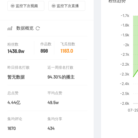
粉丝趋势
监控下次视频
监控下次直播
数据概览
作品数
飞瓜指数
粉丝数
898
1183.0
1436.8w
昨日排名打败
近一周排名打败
暂无数据
94.30%的播主
总点赞
平均点赞
4.44亿
49.5w
集均评论
集均分享
1670
434