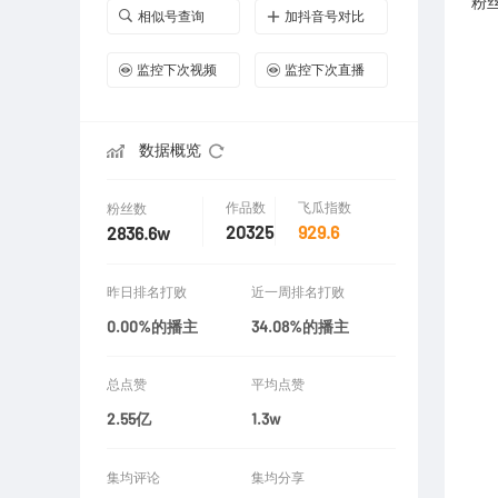
粉
相似号查询
加抖音号对比
监控下次视频
监控下次直播
数据概览
作品数
飞瓜指数
粉丝数
20325
929.6
2836.6w
昨日排名打败
近一周排名打败
0.00%的播主
34.08%的播主
总点赞
平均点赞
2.55亿
1.3w
集均评论
集均分享