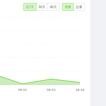
近7天
30天
90天
增量
总量