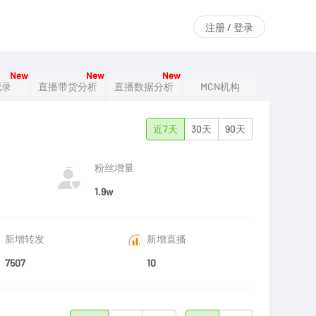
注册 / 登录
New
New
New
记录
直播带货分析
直播数据分析
MCN机构
近7天
30天
90天
粉丝增量
1.9w
新增转发
新增直播
7507
10