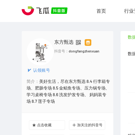
首页
行业
数
东方甄选
抖音号：
dongfangzhenxuan
数
认领账号
简介：
美好生活，尽在东方甄选 8.4 行李箱专
场、肥肠专场 8.5 金鲳鱼专场、压力锅专场、
学习桌椅专场 8.6 洗发护发专场、 妈妈装专
场 8.7 莲子专场
点击收藏
加关注的抖音号