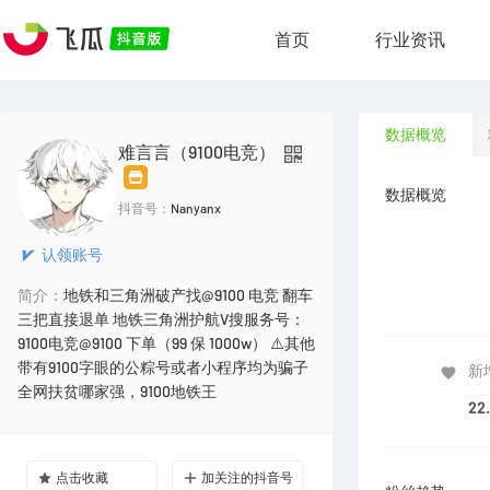
首页
行业资讯
数据概览
难言言（9100电竞）
数据概览
抖音号：
Nanyanx
认领账号
简介：
地铁和三角洲破产找@9100 电竞 翻车
三把直接退单 地铁三角洲护航V搜服务号：
9100电竞@9100 下单（99 保 1000w） ⚠️其他
带有9100字眼的公粽号或者小程序均为骗子
新
全网扶贫哪家强，9100地铁王
22
点击收藏
加关注的抖音号