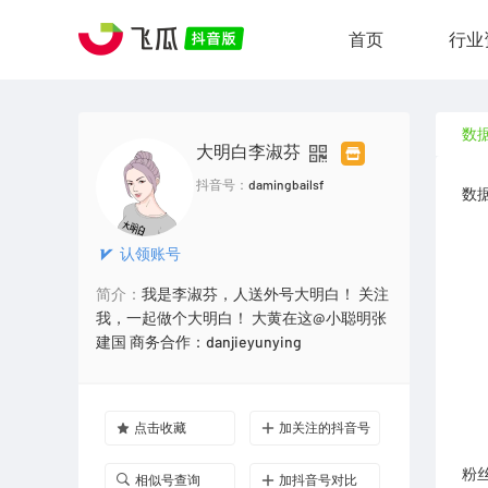
首页
行业
数
大明白李淑芬
抖音号：
damingbailsf
数
认领账号
简介：
我是李淑芬，人送外号大明白！ 关注
我，一起做个大明白！ 大黄在这@小聪明张
建国 商务合作：danjieyunying
点击收藏
加关注的抖音号
粉
相似号查询
加抖音号对比