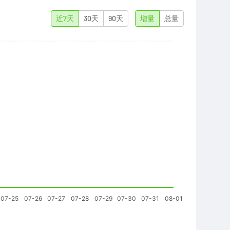
近7天
30天
90天
增量
总量