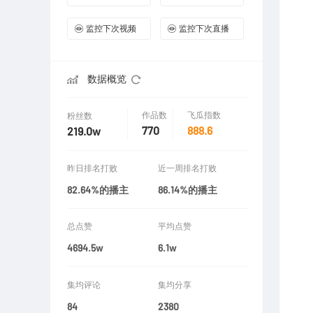
监控下次视频
监控下次直播
数据概览
作品数
飞瓜指数
粉丝数
770
888.6
219.0w
昨日排名打败
近一周排名打败
82.64%的播主
86.14%的播主
总点赞
平均点赞
4694.5w
6.1w
集均评论
集均分享
84
2380