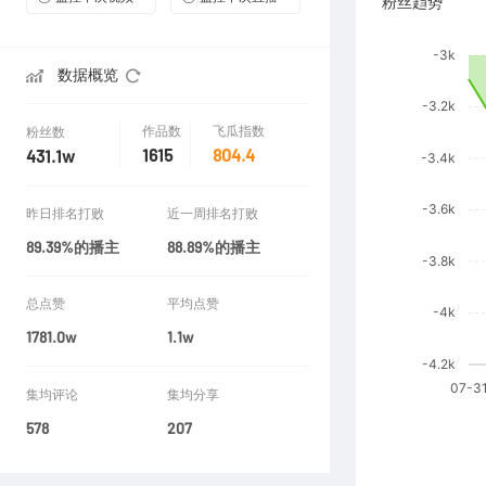
粉丝趋势
数据概览
作品数
飞瓜指数
粉丝数
1615
804.4
431.1w
昨日排名打败
近一周排名打败
89.39%的播主
88.89%的播主
总点赞
平均点赞
1781.0w
1.1w
集均评论
集均分享
578
207