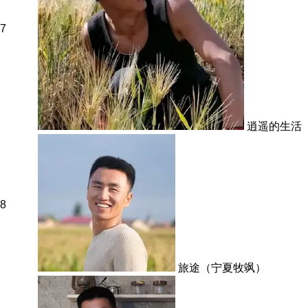
7
逍遥的生活
8
旅途（宁夏牧飒）