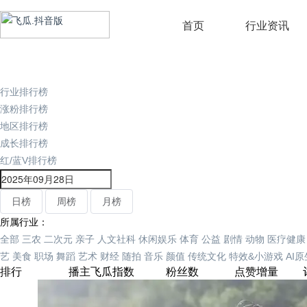
首页
行业资讯
行业排行榜
涨粉排行榜
地区排行榜
成长排行榜
红/蓝V排行榜
日榜
周榜
月榜
所属行业：
全部
三农
二次元
亲子
人文社科
休闲娱乐
体育
公益
剧情
动物
医疗健康
艺
美食
职场
舞蹈
艺术
财经
随拍
音乐
颜值
传统文化
特效&小游戏
AI
排行
播主
飞瓜指数
粉丝数
点赞增量