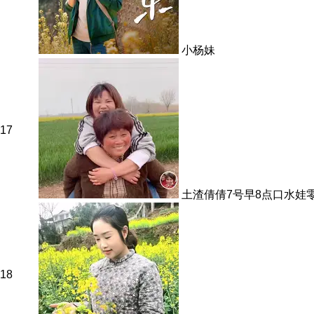
小杨妹
17
土渣倩倩7号早8点口水娃
18