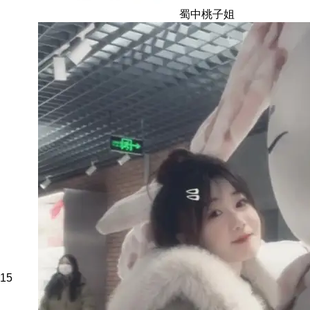
蜀中桃子姐
15