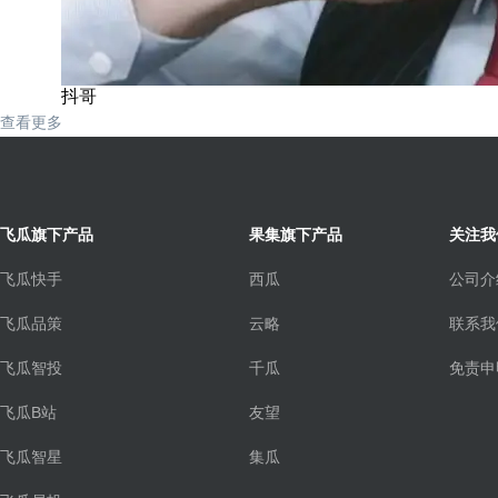
抖哥
查看更多
飞瓜旗下产品
果集旗下产品
关注我
飞瓜快手
西瓜
公司介
飞瓜品策
云略
联系我
飞瓜智投
千瓜
免责申
飞瓜B站
友望
飞瓜智星
集瓜