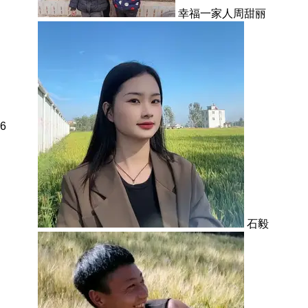
幸福一家人周甜丽
6
石毅