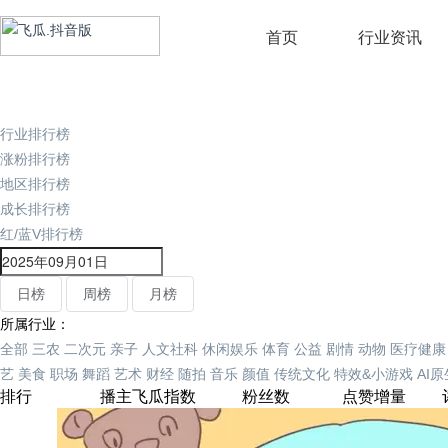
首页
行业资讯
行业排行榜
涨粉排行榜
地区排行榜
成长排行榜
红/蓝V排行榜
日榜
周榜
月榜
所属行业：
全部
三农
二次元
亲子
人文社科
休闲娱乐
体育
公益
剧情
动物
医疗健康
艺
美食
职场
舞蹈
艺术
财经
随拍
音乐
颜值
传统文化
特效&小游戏
AI
排行
播主
飞瓜指数
粉丝数
点赞增量