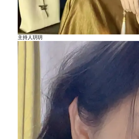
主持人玥玥