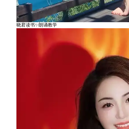
晓君读书✨朗诵教学