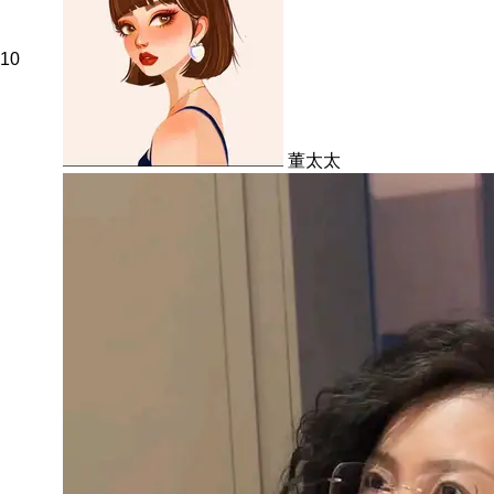
10
董太太