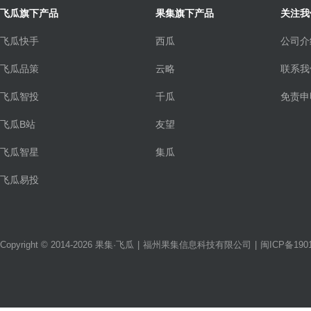
飞瓜旗下产品
果集旗下产品
关注我
飞瓜快手
西瓜
公司介
飞瓜品策
云略
联系我
飞瓜智投
千瓜
免责申
飞瓜B站
友望
飞瓜智星
集瓜
飞瓜易投
Copyright © 2014-2026 果集·飞瓜
|
福州果集信息科技有限公司
|
闽ICP备1901