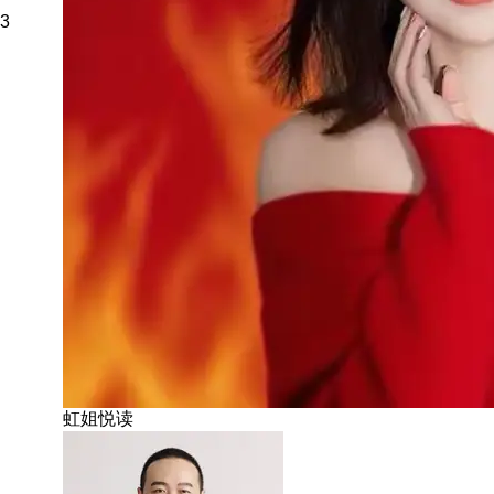
3
虹姐悦读