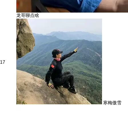
龙哥聊点啥
17
寒梅傲雪