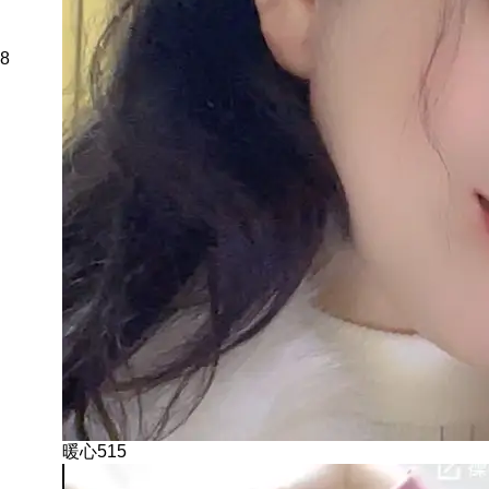
8
暖心515