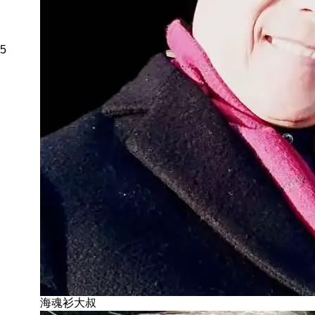
5
海魂衫大叔