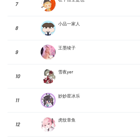
7
小品一家人
8
王墨绫子
9
雪夜yer
10
妙妙星冰乐
11
虎纹章鱼
12