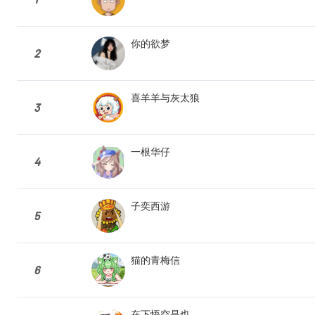
你的欲梦
2
喜羊羊与灰太狼
3
一根华仔
4
子奕西游
5
猫的青梅信
6
在下悟空是也