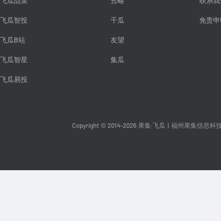
飞瓜品策
云略
联系我
飞瓜智投
千瓜
免责申
飞瓜B站
友望
飞瓜智星
集瓜
飞瓜易投
Copyright © 2014-2026 果集·飞瓜
|
福州果集信息科