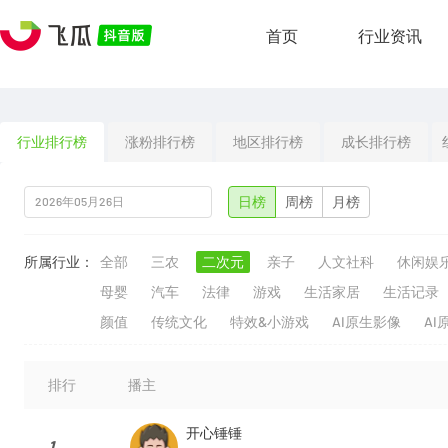
首页
行业资讯
行业排行榜
涨粉排行榜
地区排行榜
成长排行榜
日榜
周榜
月榜
所属行业：
全部
三农
二次元
亲子
人文社科
休闲娱
母婴
汽车
法律
游戏
生活家居
生活记录
颜值
传统文化
特效&小游戏
AI原生影像
AI
排行
播主
开心锤锤
1