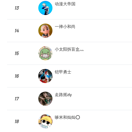
动漫大帝国
13
一禅小和尚
14
小太阳拆盲盒灬
15
铠甲勇士
16
走路摇zly
17
哆米和灿灿⭕
18