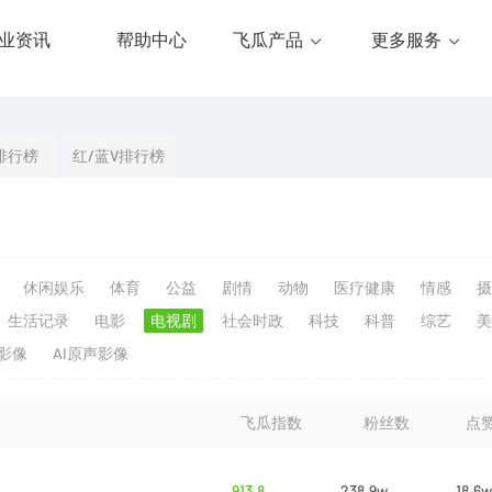
业资讯
帮助中心
飞瓜产品
更多服务
排行榜
红/蓝V排行榜
休闲娱乐
体育
公益
剧情
动物
医疗健康
情感
摄
生活记录
电影
电视剧
社会时政
科技
科普
综艺
美
生影像
AI原声影像
飞瓜指数
粉丝数
点
913.8
238.9w
18.6w