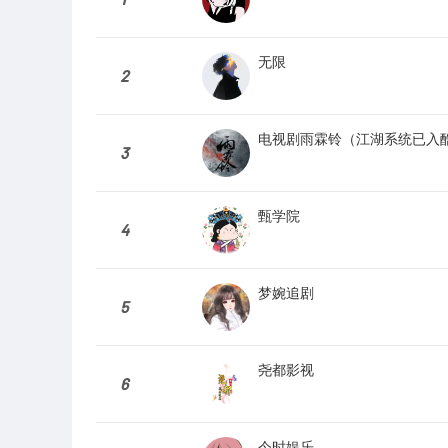
无限
2
电视剧雨霖铃（江湖系统已入
3
甄学院
4
梦婉追剧
5
尧都影视
6
今时娱乐