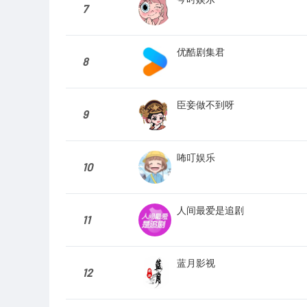
7
优酷剧集君
8
臣妾做不到呀
9
咘叮娱乐
10
人间最爱是追剧
11
蓝月影视
12