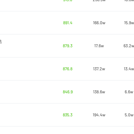
891.4
166.0w
15.9w
酷
879.3
17.6w
63.2
876.8
137.2w
13.4w
846.9
138.6w
6.6w
835.3
194.4w
5.0w