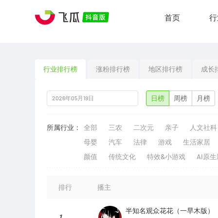
首页
行
行业排行榜
涨粉排行榜
地区排行榜
成长
日榜
周榜
月榜
所属行业：
全部
三农
二次元
亲子
人文社科
母婴
汽车
法律
游戏
生活家居
颜值
传统文化
特效&小游戏
AI原
排行
播主
半知名观众花花（一早木版）
1