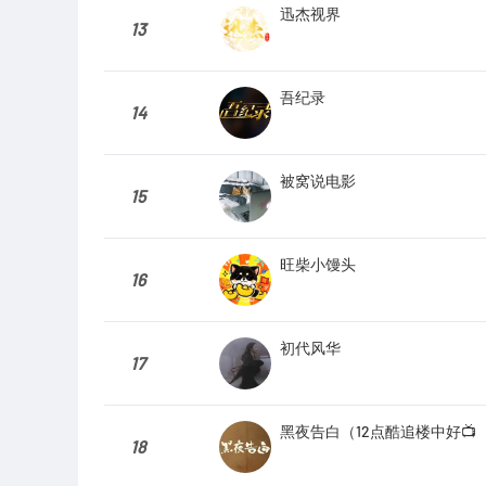
迅杰视界
13
吾纪录
14
被窝说电影
15
旺柴小馒头
16
初代风华
17
黑夜告白（12点酷追楼中好📺
18