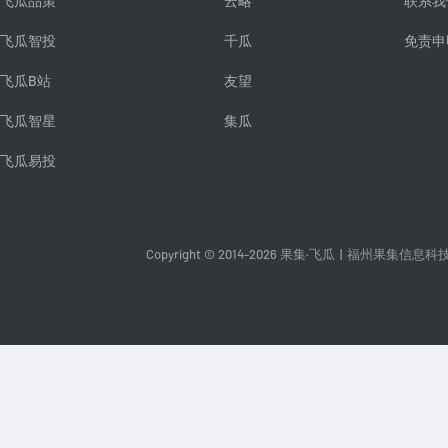
飞瓜品策
云略
联系我
飞瓜智投
千瓜
免责申
飞瓜B站
友望
飞瓜智星
集瓜
飞瓜易投
Copyright © 2014-2026 果集·飞瓜
|
福州果集信息科