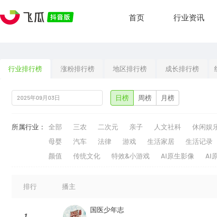
首页
行业资讯
行业排行榜
涨粉排行榜
地区排行榜
成长排行榜
日榜
周榜
月榜
所属行业：
全部
三农
二次元
亲子
人文社科
休闲娱
母婴
汽车
法律
游戏
生活家居
生活记录
颜值
传统文化
特效&小游戏
AI原生影像
AI
排行
播主
国医少年志
1