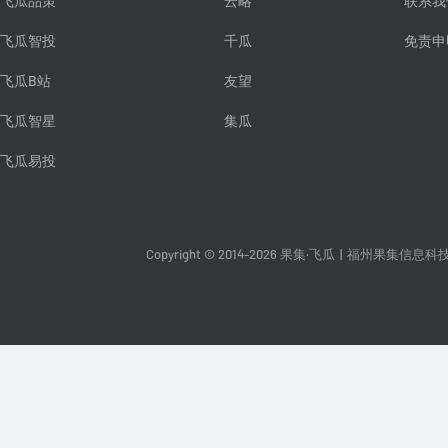
飞瓜品策
云略
联系我
飞瓜智投
千瓜
免责申
飞瓜B站
友望
飞瓜智星
集瓜
飞瓜易投
Copyright © 2014-2026 果集·飞瓜
|
福州果集信息科