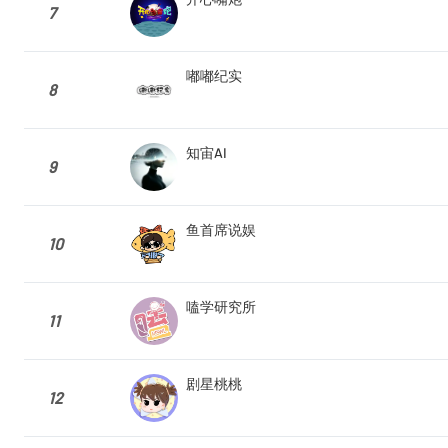
7
嘟嘟纪实
8
知宙AI
9
鱼首席说娱
10
嗑学研究所
11
剧星桃桃
12