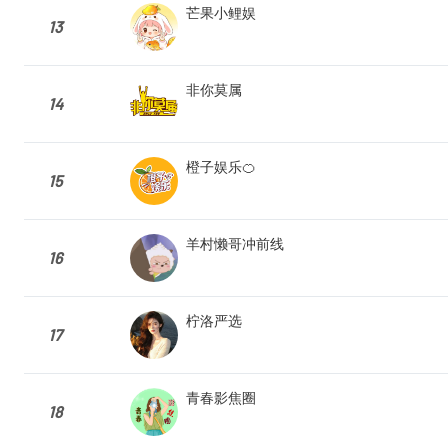
芒果小鲤娱
13
非你莫属
14
橙子娱乐🍊
15
羊村懒哥冲前线
16
柠洛严选
17
青春影焦圈
18