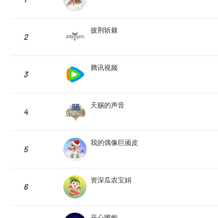
披荆斩棘
2
腾讯视频
3
天赐的声音
4
我的偶像巨顽皮
5
资深瓜农宝娟
6
开心嘴炮