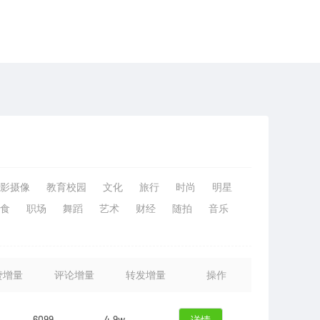
影摄像
教育校园
文化
旅行
时尚
明星
食
职场
舞蹈
艺术
财经
随拍
音乐
赞增量
评论增量
转发增量
操作
6099
4.9w