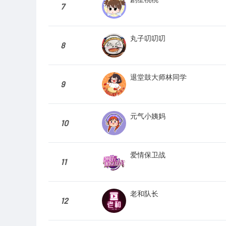
7
丸子叨叨叨
8
退堂鼓大师林同学
9
元气小姨妈
10
爱情保卫战
11
老和队长
12