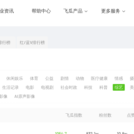
业资讯
帮助中心
飞瓜产品
更多服务
排行榜
红/蓝V排行榜
休闲娱乐
体育
公益
剧情
动物
医疗健康
情感
摄
生活记录
电影
电视剧
社会时政
科技
科普
综艺
美
生影像
AI原声影像
飞瓜指数
粉丝数
点
1054.7
832.1w
10.8w