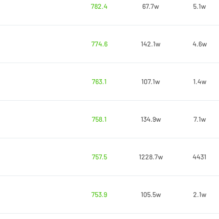
782.4
67.7w
5.1w
774.6
142.1w
4.6w
763.1
107.1w
1.4w
758.1
134.9w
7.1w
757.5
1228.7w
4431
753.9
105.5w
2.1w