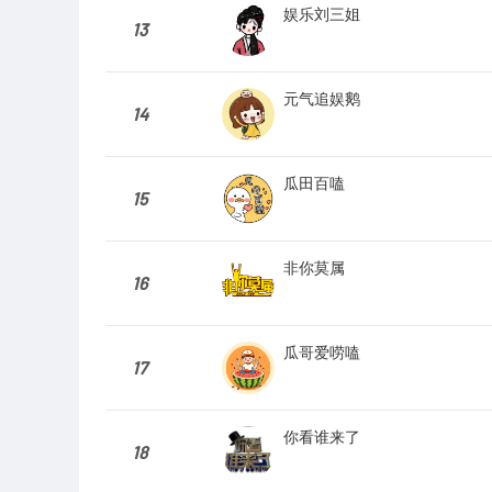
娱乐刘三姐
13
元气追娱鹅
14
瓜田百嗑
15
非你莫属
16
瓜哥爱唠嗑
17
你看谁来了
18