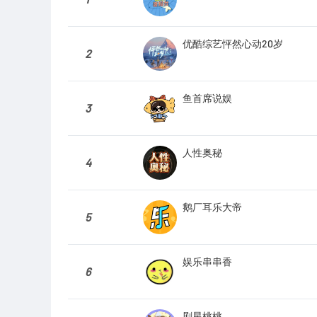
优酷综艺怦然心动20岁
2
鱼首席说娱
3
人性奥秘
4
鹅厂耳乐大帝
5
娱乐串串香
6
剧星桃桃