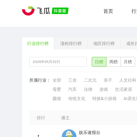
首页
行
行业排行榜
涨粉排行榜
地区排行榜
成长
日榜
周榜
月榜
所属行业：
全部
三农
二次元
亲子
人文社科
母婴
汽车
法律
游戏
生活家居
颜值
传统文化
特效&小游戏
AI原
排行
播主
娱乐速报台
1