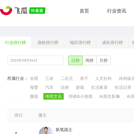
首页
行业资讯
行业排行榜
涨粉排行榜
地区排行榜
成长排行榜
日榜
周榜
月榜
所属行业：
全部
三农
二次元
亲子
人文社科
休闲娱
母婴
汽车
法律
游戏
生活家居
生活记录
颜值
传统文化
特效&小游戏
AI原生影像
AI
排行
播主
执笔战士
1