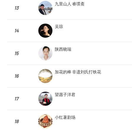
九里山人 睿璞斋
13
吴琼
14
陕西晓瑞
15
加花的棒 非遗刘氏打铁花
16
望愿子洋君
17
小红薯剧场
18