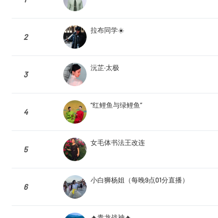
拉布同学☀️
2
沅芷·太极
3
“红鲤鱼与绿鲤鱼”
4
女毛体书法王改连
5
小白狮杨姐（每晚9点01分直播）
6
🔥青龙战神🔥