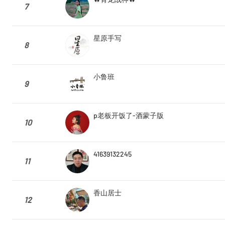
7
星原手写
8
小鲁班
9
p老板开饭了-酒蒙子版
10
41639132245
11
香山居士
12