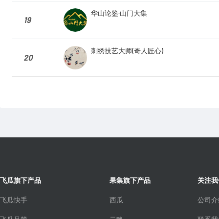
华山论鉴·山门大集
19
刺绣技艺大师(奇人匠心)
20
飞瓜旗下产品
果集旗下产品
关注我
飞瓜快手
西瓜
公司介