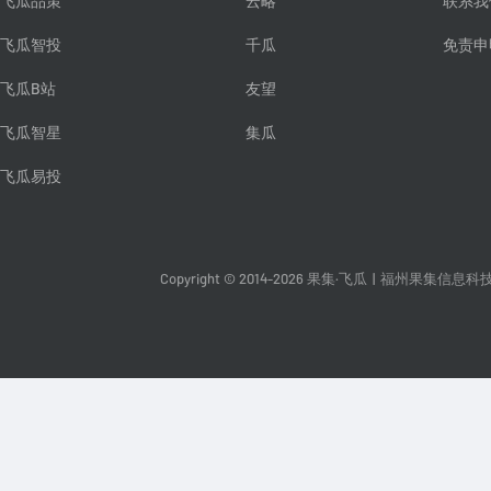
飞瓜品策
云略
联系我
飞瓜智投
千瓜
免责申
飞瓜B站
友望
飞瓜智星
集瓜
飞瓜易投
Copyright © 2014-2026 果集·飞瓜
|
福州果集信息科