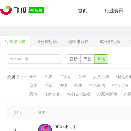
首页
行业资讯
行业排行榜
涨粉排行榜
地区排行榜
成长排行榜
日榜
周榜
月榜
所属行业：
全部
三农
二次元
亲子
人文社科
休闲娱
母婴
汽车
法律
游戏
生活家居
生活记录
颜值
传统文化
特效&小游戏
AI原生影像
AI
排行
播主
DOU+小助手
1