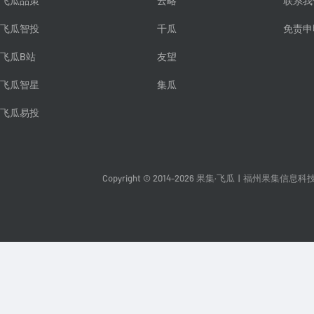
飞瓜品策
云略
联系我
飞瓜智投
千瓜
免责申
飞瓜B站
友望
飞瓜智星
集瓜
飞瓜易投
Copyright © 2014-2026 果集·飞瓜
|
福州果集信息科