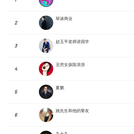
䔷谈商业
2
赵玉平老师讲国学
3
丑穷女孩陈浪浪
4
夏鹏
5
姚先生和他的挚友
6
九十九