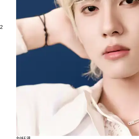
2
刘轩丞-