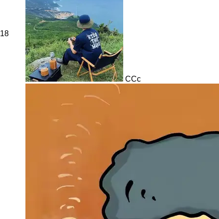
18
CCc