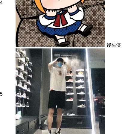
4
馒头侠
5