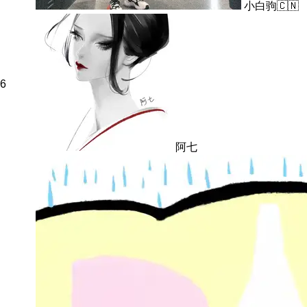
小白驹🇨🇳
6
阿七