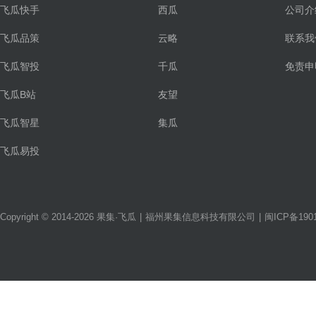
飞瓜快手
西瓜
公司介
飞瓜品策
云略
联系我
飞瓜智投
千瓜
免责申
飞瓜B站
友望
飞瓜智星
集瓜
飞瓜易投
Copyright © 2014-2026 果集·飞瓜
|
福州果集信息科技有限公司
|
闽ICP备1901