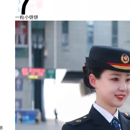
一粒小饼饼
8