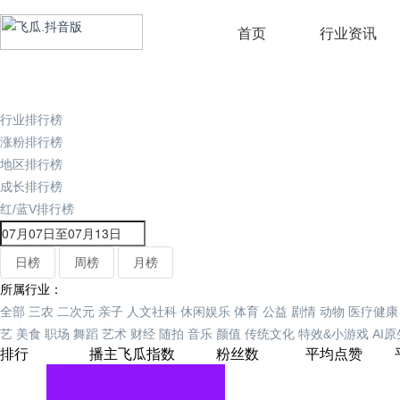
首页
行业资讯
行业排行榜
涨粉排行榜
地区排行榜
成长排行榜
红/蓝V排行榜
日榜
周榜
月榜
所属行业：
全部
三农
二次元
亲子
人文社科
休闲娱乐
体育
公益
剧情
动物
医疗健康
艺
美食
职场
舞蹈
艺术
财经
随拍
音乐
颜值
传统文化
特效&小游戏
AI
排行
播主
飞瓜指数
粉丝数
平均点赞