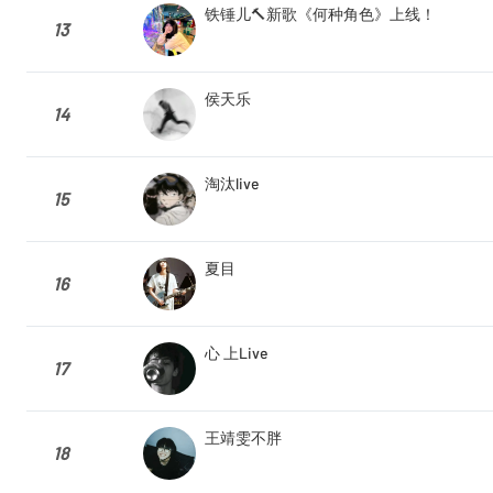
铁锤儿🔨新歌《何种角色》上线！
13
侯天乐
14
淘汰live
15
夏目
16
心 上Live
17
王靖雯不胖
18