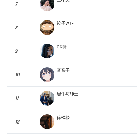
7
饺子WTF
8
CC呀
9
音音子
10
黑牛与绅士
11
徐松松
12