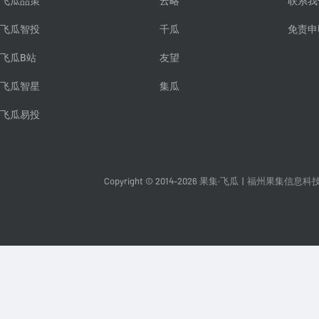
飞瓜品策
云略
联系我
飞瓜智投
千瓜
免责申
飞瓜B站
友望
飞瓜智星
集瓜
飞瓜易投
Copyright © 2014-2026 果集·飞瓜
|
福州果集信息科