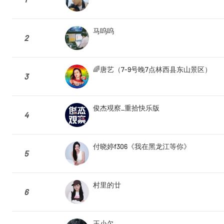
马呜呜
2
🌈唐艺（7-9号晚7点林西县东山景区）
3
俊杰覌察_重拾快乐版
4
付晓婷f306《我在黑龙江等你》
5
村里的廿
6
王小欠