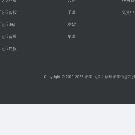
飞瓜品策
云略
联系我
飞瓜智投
千瓜
免责申
飞瓜B站
友望
飞瓜智星
集瓜
飞瓜易投
Copyright © 2014-2026 果集·飞瓜
|
福州果集信息科