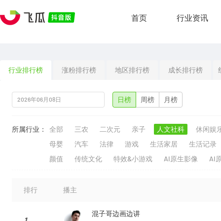
首页
行业资讯
行业排行榜
涨粉排行榜
地区排行榜
成长排行榜
日榜
周榜
月榜
所属行业：
全部
三农
二次元
亲子
人文社科
休闲娱
母婴
汽车
法律
游戏
生活家居
生活记录
颜值
传统文化
特效&小游戏
AI原生影像
AI
排行
播主
混子哥边画边讲
1