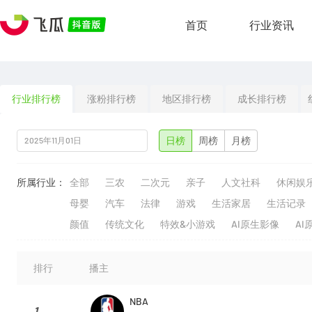
首页
行业资讯
行业排行榜
涨粉排行榜
地区排行榜
成长排行榜
日榜
周榜
月榜
所属行业：
全部
三农
二次元
亲子
人文社科
休闲娱
母婴
汽车
法律
游戏
生活家居
生活记录
颜值
传统文化
特效&小游戏
AI原生影像
AI
排行
播主
NBA
1