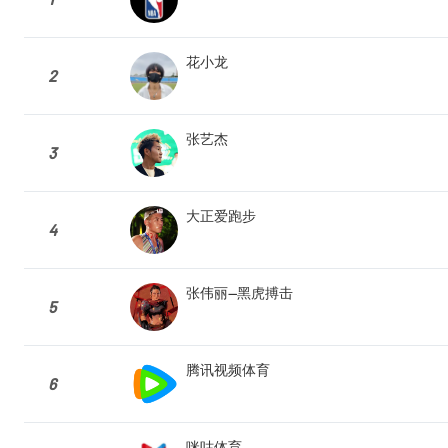
花小龙
2
张艺杰
3
大正爱跑步
4
张伟丽—黑虎搏击
5
腾讯视频体育
6
咪咕体育