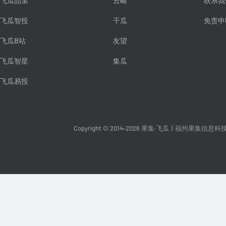
飞瓜品策
云略
联系我
飞瓜智投
千瓜
免责申
飞瓜B站
友望
飞瓜智星
集瓜
飞瓜易投
Copyright © 2014-2026 果集·飞瓜
|
福州果集信息科