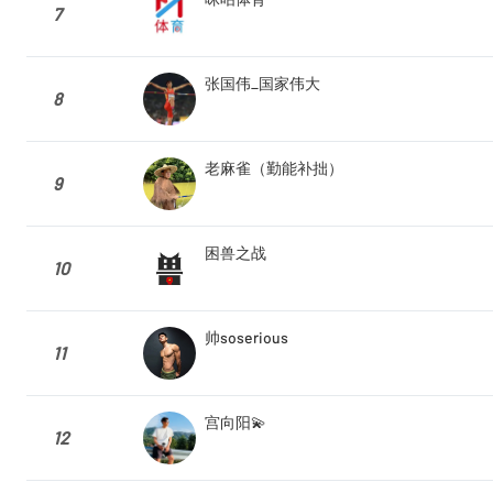
7
张国伟_国家伟大
8
老麻雀（勤能补拙）
9
困兽之战
10
帅soserious
11
宫向阳💫
12