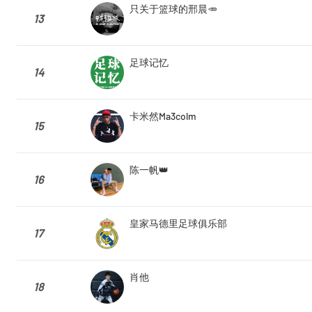
只关于篮球的邢晨🥕
13
足球记忆
14
卡米然Ma3colm
15
陈一帆👑
16
皇家马德里足球俱乐部
17
肖他
18