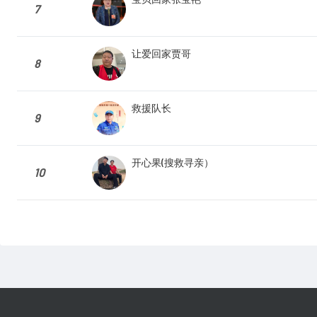
7
让爱回家贾哥
8
救援队长
9
开心果(搜救寻亲）
10