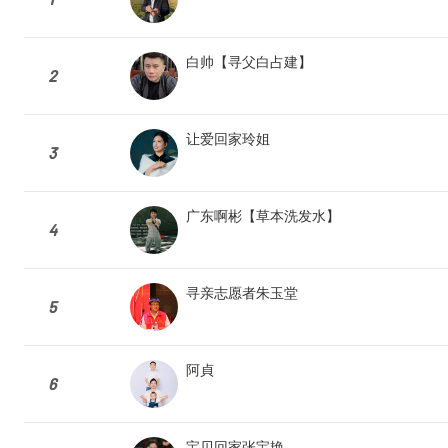
白帅【寻父白占建】
2
让爱回家玲姐
3
广东啊彬【草本洗发水】
4
寻亲志愿者朱玉堂
5
阿貞
6
宝贝回家张宝艳