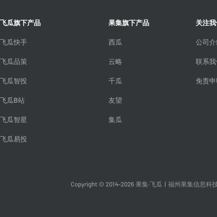
飞瓜旗下产品
果集旗下产品
关注我
飞瓜快手
西瓜
公司介
飞瓜品策
云略
联系我
飞瓜智投
千瓜
免责申
飞瓜B站
友望
飞瓜智星
集瓜
飞瓜易投
Copyright © 2014-2026 果集·飞瓜
|
福州果集信息科