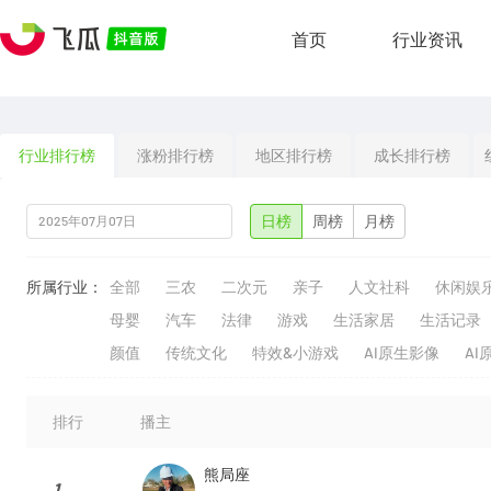
首页
行业资讯
行业排行榜
涨粉排行榜
地区排行榜
成长排行榜
日榜
周榜
月榜
所属行业：
全部
三农
二次元
亲子
人文社科
休闲娱
母婴
汽车
法律
游戏
生活家居
生活记录
颜值
传统文化
特效&小游戏
AI原生影像
AI
排行
播主
熊局座
1