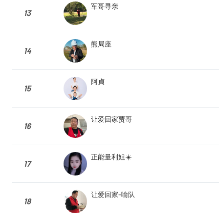
军哥寻亲
13
熊局座
14
阿貞
15
让爱回家贾哥
16
正能量利姐☀️
17
让爱回家-喻队
18