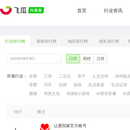
首页
行业资讯
行业排行榜
涨粉排行榜
地区排行榜
成长排行榜
日榜
周榜
月榜
所属行业：
全部
三农
二次元
亲子
人文社科
休闲娱
母婴
汽车
法律
游戏
生活家居
生活记录
颜值
传统文化
特效&小游戏
AI原生影像
AI
排行
播主
让爱回家官方账号
1