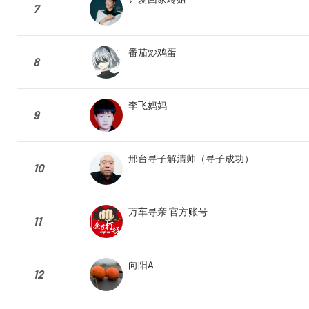
7
番茄炒鸡蛋
8
李飞妈妈
9
邢台寻子解清帅（寻子成功）
10
万车寻亲 官方账号
11
向阳A
12