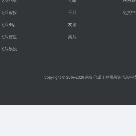
飞瓜品策
云略
联系我
飞瓜智投
千瓜
免责申
飞瓜B站
友望
飞瓜智星
集瓜
飞瓜易投
Copyright © 2014-2026 果集·飞瓜
|
福州果集信息科