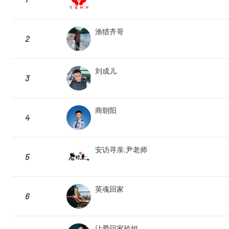
渔猎齐哥
2
刘成儿
3
商朝阳
4
安访寻亲.尹老师
5
英魂回家
6
让爱回家玲姐