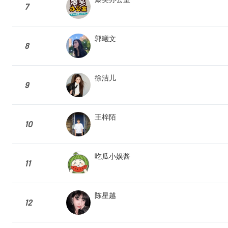
7
郭曦文
8
徐洁儿
9
王梓陌
10
吃瓜小娱酱
11
陈星越
12