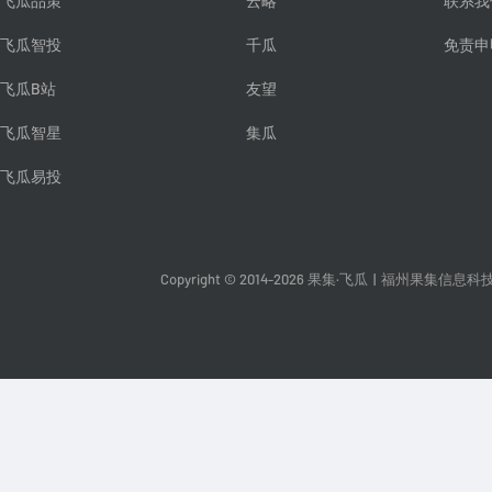
飞瓜品策
云略
联系我
飞瓜智投
千瓜
免责申
飞瓜B站
友望
飞瓜智星
集瓜
飞瓜易投
Copyright © 2014-2026 果集·飞瓜
|
福州果集信息科