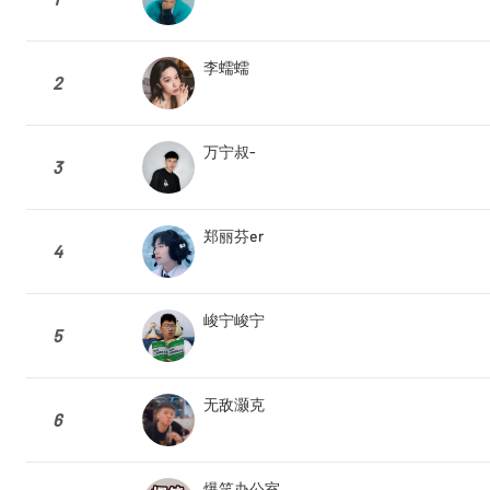
李蠕蠕
2
万宁叔-
3
郑丽芬er
4
峻宁峻宁
5
无敌灏克
6
爆笑办公室