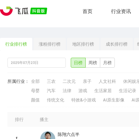
首页
行业资讯
行业排行榜
涨粉排行榜
地区排行榜
成长排行榜
日榜
周榜
月榜
所属行业：
全部
三农
二次元
亲子
人文社科
休闲娱
母婴
汽车
法律
游戏
生活家居
生活记录
颜值
传统文化
特效&小游戏
AI原生影像
AI
排行
播主
陈翔六点半
1