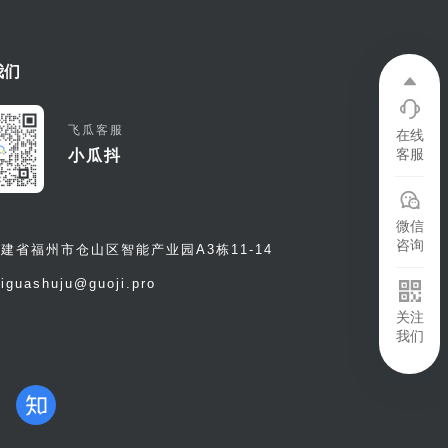
我们
飞瓜客服
在线
客服
小瓜抖
微信
咨询
建省福州市仓山区智能产业园A3栋11-14
eiguashuju@guoji.pro
关注
我们