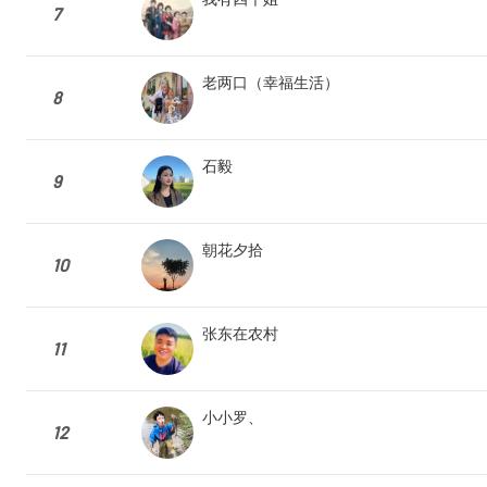
7
老两口（幸福生活）
8
石毅
9
朝花夕拾
10
张东在农村
11
小小罗、
12