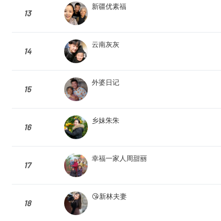
新疆优素福
13
云南灰灰
14
外婆日记
15
乡妹朱朱
16
幸福一家人周甜丽
17
😘新林夫妻
18