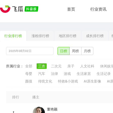
首页
行业资讯
行业排行榜
涨粉排行榜
地区排行榜
成长排行榜
日榜
周榜
月榜
所属行业：
全部
三农
二次元
亲子
人文社科
休闲娱
母婴
汽车
法律
游戏
生活家居
生活记录
颜值
传统文化
特效&小游戏
AI原生影像
AI
排行
播主
董艳颖
1