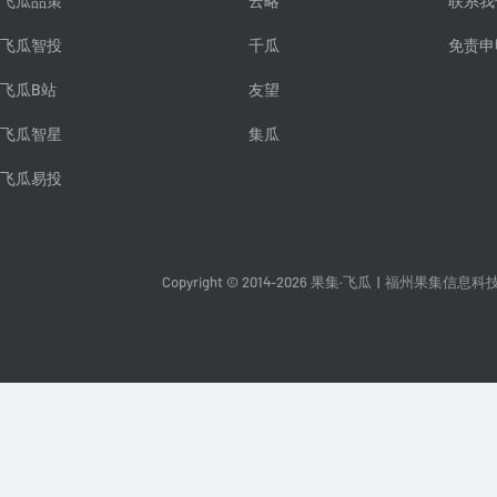
飞瓜品策
云略
联系我
飞瓜智投
千瓜
免责申
飞瓜B站
友望
飞瓜智星
集瓜
飞瓜易投
Copyright © 2014-2026 果集·飞瓜
|
福州果集信息科