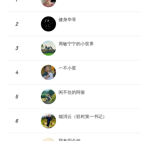
健身华哥
2
周敏宁宁的小世界
3
一不小星
4
闲不住的阿俊
5
烟消云（驻村第一书记）
6
我有四个姐