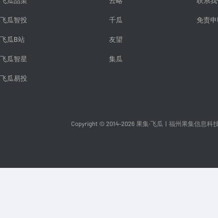
飞瓜品策
云略
联系我
飞瓜智投
千瓜
免责申
飞瓜B站
友望
飞瓜智星
集瓜
飞瓜易投
Copyright © 2014-2026 果集·飞瓜
|
福州果集信息科