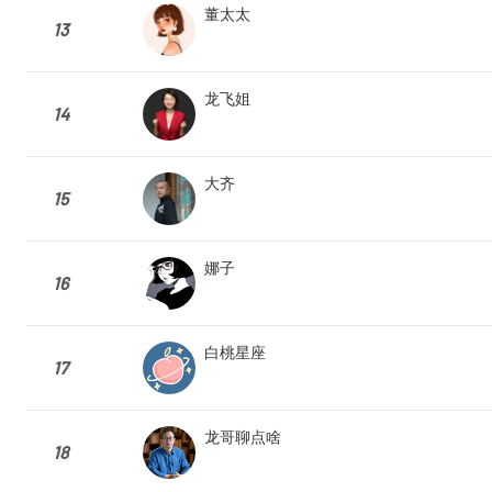
董太太
13
龙飞姐
14
大齐
15
娜子
16
白桃星座
17
龙哥聊点啥
18