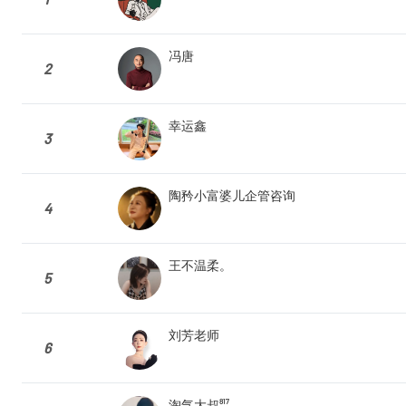
冯唐
2
幸运鑫
3
陶矜小富婆儿企管咨询
4
王不温柔。
5
刘芳老师
6
淘气大叔⁸¹⁷