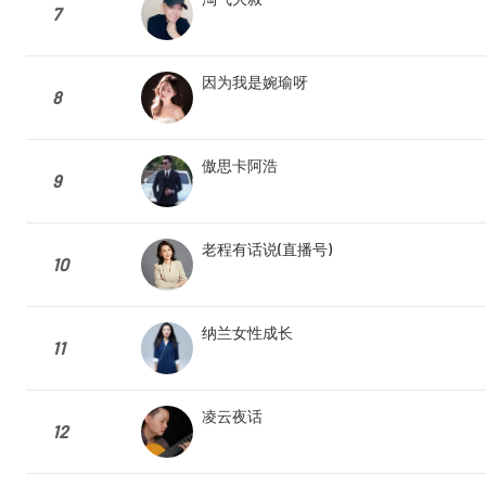
7
因为我是婉瑜呀
8
傲思卡阿浩
9
老程有话说(直播号)
10
纳兰女性成长
11
凌云夜话
12