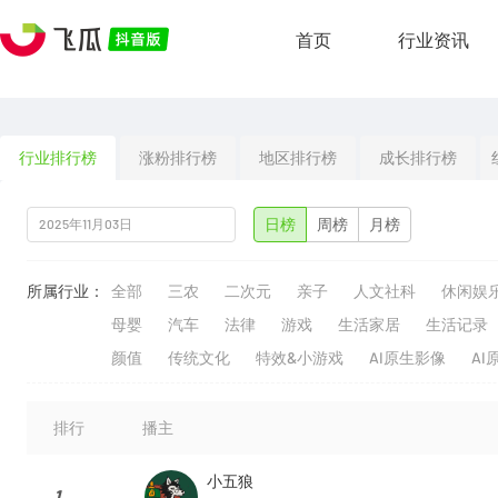
首页
行业资讯
行业排行榜
涨粉排行榜
地区排行榜
成长排行榜
日榜
周榜
月榜
所属行业：
全部
三农
二次元
亲子
人文社科
休闲娱
母婴
汽车
法律
游戏
生活家居
生活记录
颜值
传统文化
特效&小游戏
AI原生影像
AI
排行
播主
小五狼
1