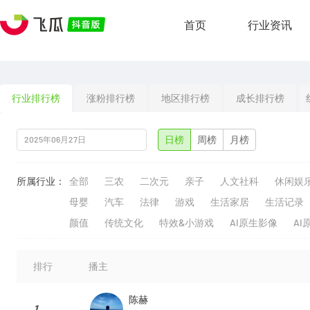
首页
行业资讯
行业排行榜
涨粉排行榜
地区排行榜
成长排行榜
日榜
周榜
月榜
所属行业：
全部
三农
二次元
亲子
人文社科
休闲娱
母婴
汽车
法律
游戏
生活家居
生活记录
颜值
传统文化
特效&小游戏
AI原生影像
AI
排行
播主
陈赫
1