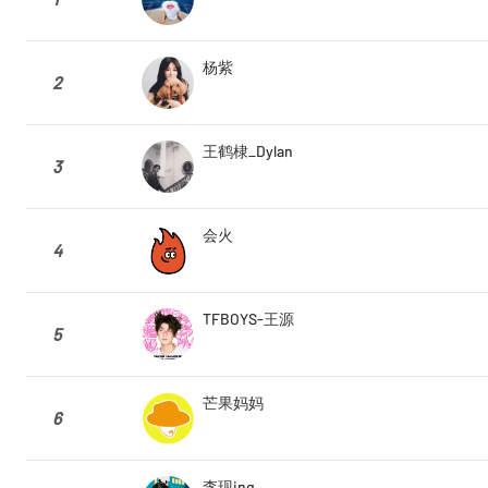
杨紫
2
王鹤棣_Dylan
3
会火
4
TFBOYS-王源
5
芒果妈妈
6
李现ing