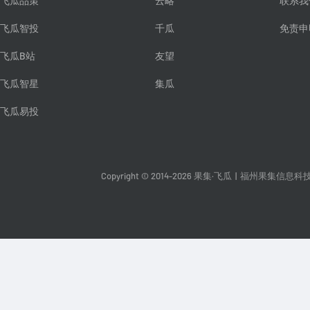
飞瓜品策
云略
联系我
飞瓜智投
千瓜
免责申
飞瓜B站
友望
飞瓜智星
集瓜
飞瓜易投
Copyright © 2014-2026 果集·飞瓜
|
福州果集信息科