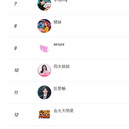
7
猪妹
8
aespa
9
四火姐姐
10
彭昱畅
11
会火大明星
12