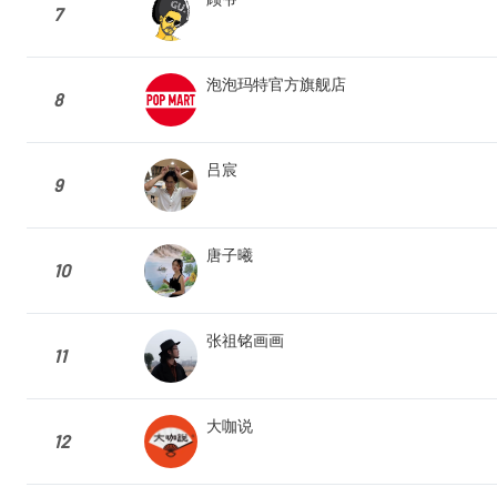
7
泡泡玛特官方旗舰店
8
吕宸
9
唐子曦
10
张祖铭画画
11
大咖说
12