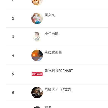
画久久
2
小伊画说
3
考拉爱画画
4
泡泡玛特POPMART
5
彩绘_CH（张世先）
6
顾爷