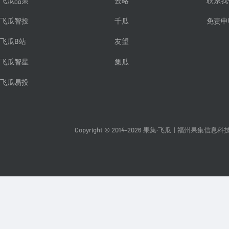
飞瓜品策
云略
联系我
飞瓜智投
千瓜
免责申
飞瓜B站
友望
飞瓜智星
集瓜
飞瓜易投
Copyright © 2014-2026 果集·飞瓜
|
福州果集信息科