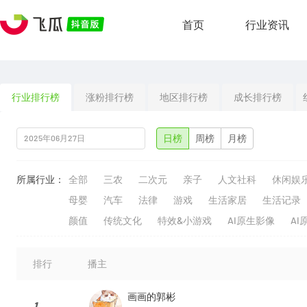
首页
行业资讯
行业排行榜
涨粉排行榜
地区排行榜
成长排行榜
日榜
周榜
月榜
所属行业：
全部
三农
二次元
亲子
人文社科
休闲娱
母婴
汽车
法律
游戏
生活家居
生活记录
颜值
传统文化
特效&小游戏
AI原生影像
AI
排行
播主
画画的郭彬
1