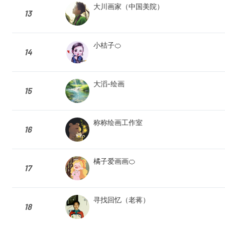
大川画家（中国美院）
13
小桔子🍊
14
大滔-绘画
15
称称绘画工作室
16
橘子爱画画🍊
17
寻找回忆（老蒋）
18